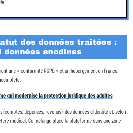
ela
tatut des données traitées :
ni données anodines
nnent une « conformité RGPD » et un hébergement en France,
incomplète.
me qui modernise la protection juridique des adultes
s (comptes, dépenses, revenus), des données d’identité et, selon
ctère médical. Ce mélange place la plateforme dans une zone