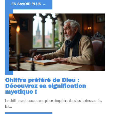
EN SAVOIR PLUS
Chiffre préféré de Dieu :
Découvrez sa signification
mystique !
Le chiffre sept occupe une place singulière dans les textes sacrés,
les
…