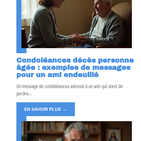
Condoléances décès personne
âgée : exemples de messages
pour un ami endeuillé
Un message de condoléances adressé à un ami qui vient de
perdre
…
EN SAVOIR PLUS