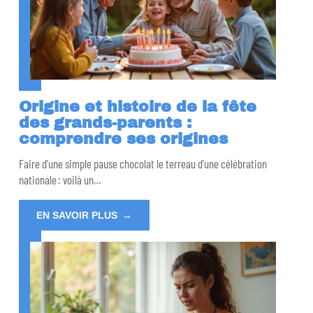
Origine et histoire de la fête
des grands-parents :
comprendre ses origines
Faire d’une simple pause chocolat le terreau d’une célébration
nationale : voilà un
…
EN SAVOIR PLUS