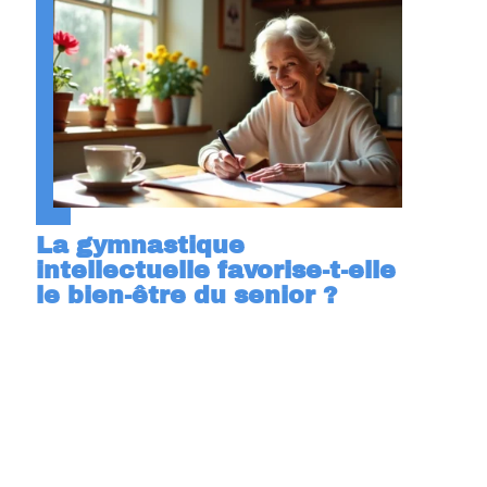
La gymnastique
intellectuelle favorise-t-elle
le bien-être du senior ?