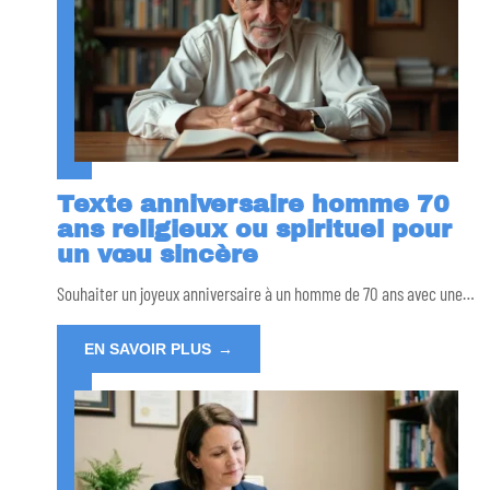
Texte anniversaire homme 70
ans religieux ou spirituel pour
un vœu sincère
Souhaiter un joyeux anniversaire à un homme de 70 ans avec une
…
EN SAVOIR PLUS