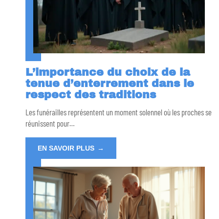
L’importance du choix de la
tenue d’enterrement dans le
respect des traditions
Les funérailles représentent un moment solennel où les proches se
réunissent pour
…
EN SAVOIR PLUS