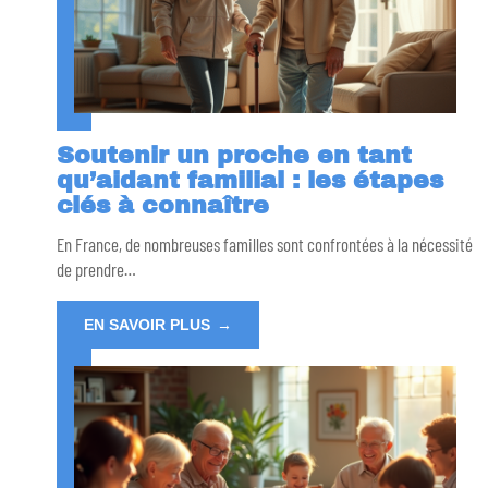
Soutenir un proche en tant
qu’aidant familial : les étapes
clés à connaître
En France, de nombreuses familles sont confrontées à la nécessité
de prendre
…
EN SAVOIR PLUS