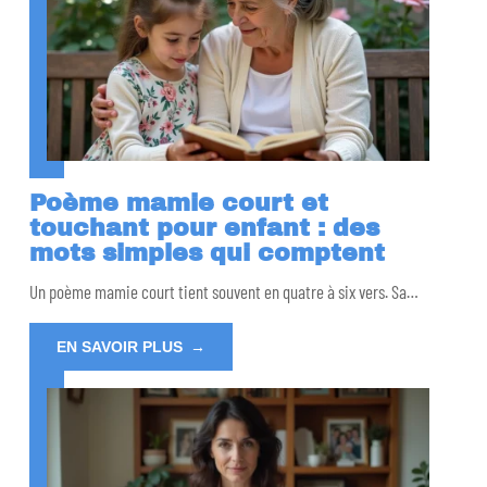
Poème mamie court et
touchant pour enfant : des
mots simples qui comptent
Un poème mamie court tient souvent en quatre à six vers. Sa
…
EN SAVOIR PLUS