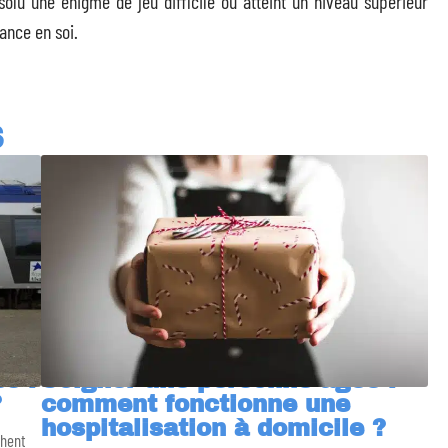
olu une énigme de jeu difficile ou atteint un niveau supérieur
ance en soi.
S
s :
Soigner une personne âgée :
?
comment fonctionne une
hospitalisation à domicile ?
chent