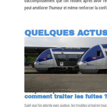
d’accomplissement que l’on ressent après avoir rés
peut améliorer l’humeur et même renforcer la confi
QUELQUES ACTU
Stop aux problèmes urinaire
comment traiter les fuites 
Sujet que l’on aborde avec pudeur, les troubles urinaires tou