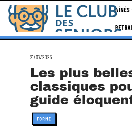
AÎNÉS
RETRA
21/07/2026
Les plus bell
classiques pou
guide éloquen
FORME