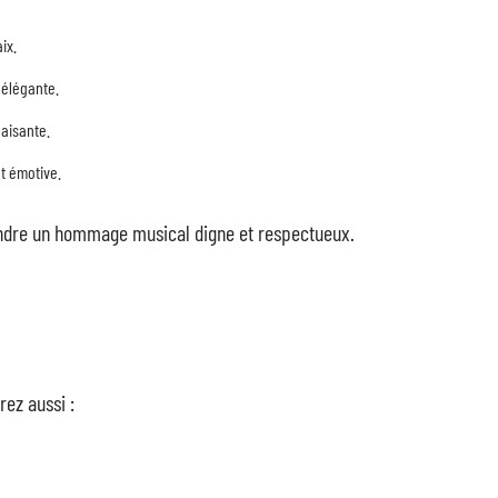
ix.
 élégante.
paisante.
t émotive.
endre un hommage musical digne et respectueux.
rez aussi :