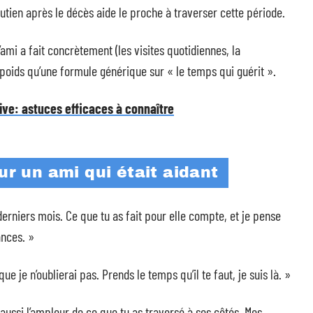
tien après le décès aide le proche à traverser cette période.
mi a fait concrètement (les visites quotidiennes, la
de poids qu’une formule générique sur « le temps qui guérit ».
ve: astuces efficaces à connaître
 un ami qui était aidant
erniers mois. Ce que tu as fait pour elle compte, et je pense
ances. »
e n’oublierai pas. Prends le temps qu’il te faut, je suis là. »
aussi l’ampleur de ce que tu as traversé à ses côtés. Mes