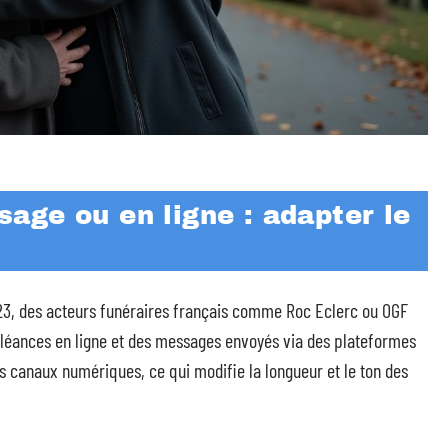
age ou en ligne : adapter le
23, des acteurs funéraires français comme Roc Eclerc ou OGF
oléances en ligne et des messages envoyés via des plateformes
es canaux numériques, ce qui modifie la longueur et le ton des