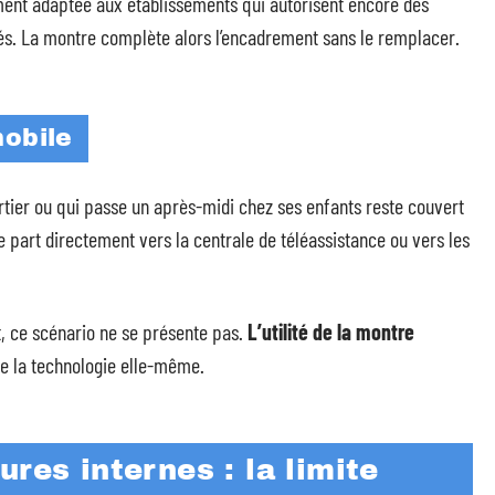
ement adaptée aux établissements qui autorisent encore des
. La montre complète alors l’encadrement sans le remplacer.
mobile
artier ou qui passe un après-midi chez ses enfants reste couvert
rte part directement vers la centrale de téléassistance ou vers les
t, ce scénario ne se présente pas.
L’utilité de la montre
de la technologie elle-même.
res internes : la limite