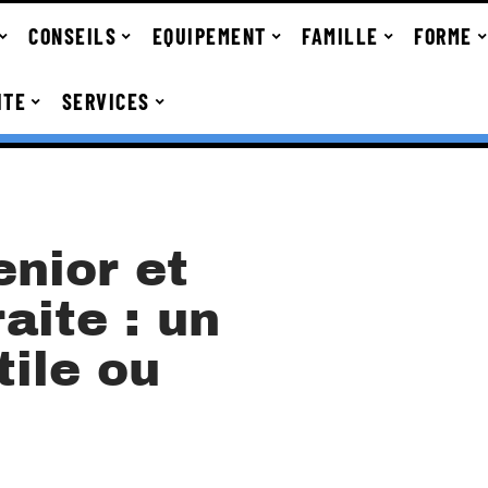
CONSEILS
EQUIPEMENT
FAMILLE
FORME
ITE
SERVICES
nior et
aite : un
ile ou