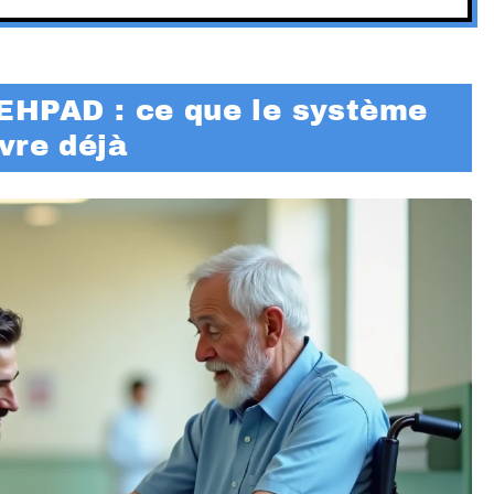
EHPAD : ce que le système
vre déjà